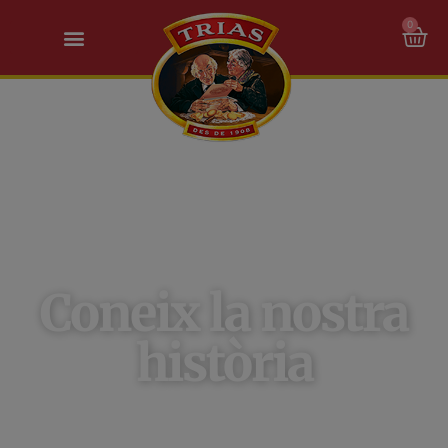
0
Coneix la nostra
història