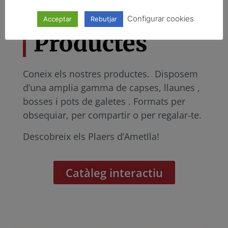
Els nostres
Configurar cookies
Acceptar
Rebutjar
Productes
Coneix els nostres productes. Disposem
d’una amplia gamma de capses, llaunes ,
bosses i pots de galetes . Formats per
obsequiar, per compartir o per regalar-te.
Descobreix els Plaers d’Ametlla!
Catàleg interactiu