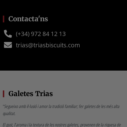
Contacta'ns
(+34) 972 84 12 13
trias@triasbiscuits.com
Galetes Trias
“Segueixo amb il·lusió i amor la tradició familiar; fer galetes de les més alta
qualitat.
El gust, l’aroma i la textura de les nostres galetes, provenen de la riquesa de