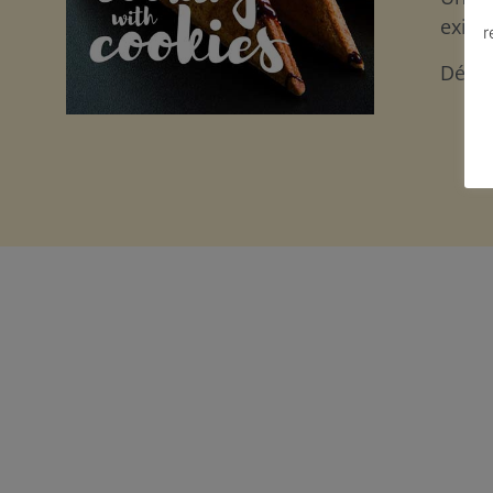
exige
r
Décou