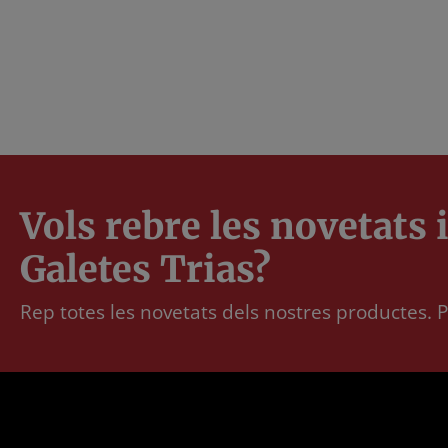
Vols rebre les novetats
Galetes Trias?
Rep totes les novetats dels nostres productes. P