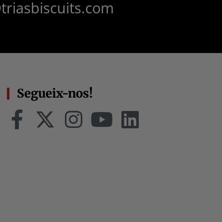
triasbiscuits.com
Segueix-nos!