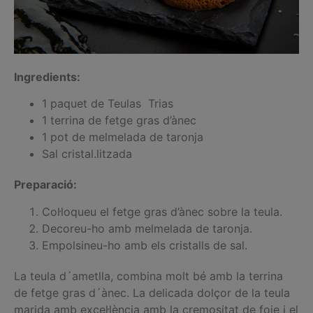
Ingredients:
1 paquet de Teulas Trias
1 terrina de fetge gras d’ànec
1 pot de melmelada de taronja
Sal cristal.litzada
Preparació:
Col·loqueu el fetge gras d’ànec sobre la teula.
Decoreu-ho amb melmelada de taronja.
Empolsineu-ho amb els cristalls de sal.
La teula d´ametlla, combina molt bé amb la terrina
de fetge gras d´ànec. La delicada dolçor de la teula
marida amb excel·lència amb la cremositat de foie i el