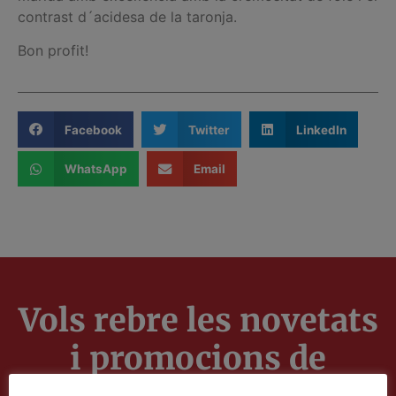
contrast d´acidesa de la taronja.
Bon profit!
Facebook
Twitter
LinkedIn
WhatsApp
Email
Vols rebre les novetats
i promocions de