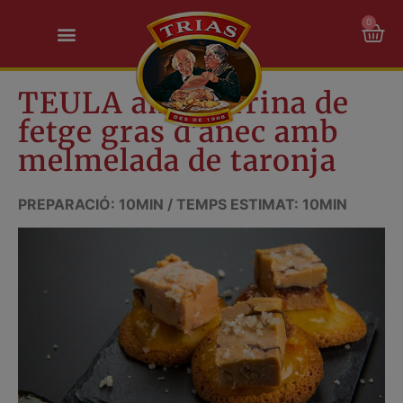
0
TEULA amb terrina de
fetge gras d’ànec amb
melmelada de taronja
PREPARACIÓ: 10MIN / TEMPS ESTIMAT: 10MIN