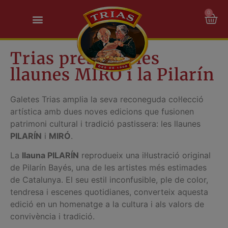
0
Trias presenta les
llaunes MIRÓ i la Pilarín
Galetes Trias amplia la seva reconeguda col·lecció
artística amb dues noves edicions que fusionen
patrimoni cultural i tradició pastissera: les llaunes
PILARÍN
i
MIRÓ
.
La
llauna PILARÍN
reprodueix una il·lustració original
de Pilarín Bayés, una de les artistes més estimades
de Catalunya. El seu estil inconfusible, ple de color,
tendresa i escenes quotidianes, converteix aquesta
edició en un homenatge a la cultura i als valors de
convivència i tradició.