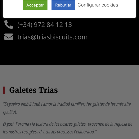
Configurar cookies
Acceptar
Rebutjar
Contacta'ns
(+34) 972 84 12 13
trias@triasbiscuits.com
Galetes Trias
“Segueixo amb il·lusió i amor la tradició familiar; fer galetes de les més alta
qualitat.
El gust, l’aroma i la textura de les nostres galetes, provenen de la riquesa de
les nostres receptes i d’ acurats processos l’elaboració.”