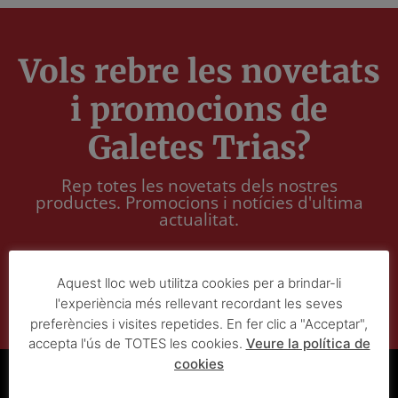
Vols rebre les novetats
i promocions de
Galetes Trias?
Rep totes les novetats dels nostres
productes. Promocions i notícies d'ultima
actualitat.
Subscriu-me
Aquest lloc web utilitza cookies per a brindar-li
l'experiència més rellevant recordant les seves
preferències i visites repetides. En fer clic a "Acceptar",
accepta l'ús de TOTES les cookies.
Veure la política de
cookies